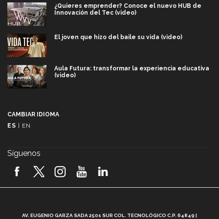
¿Quieres emprender? Conoce el nuevo HUB de
Innovación del Tec (video)
El joven que hizo del baile su vida (video)
Aula Futura: transformar la experiencia educativa
(video)
Más que un festival cultural: así es la magia de
VIBRART 2026 (video)
CAMBIAR IDIOMA
ES
|
EN
Javier Guzmán: investigación con impacto social
(video)
Síguenos
¡México, en el top del mundial de robótica FIRST
2026! (video)
Vida Tec: Pasión, disciplina y básquetbol, con Gael
Adame (video)
A
AV. EUGENIO GARZA SADA 2501 SUR COL. TECNOLÓGICO C.P. 64849 |