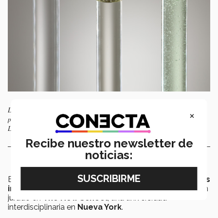
Las 3 soluciones químicas en las que se basa SANAVE para desinfectar,
×
preparar la superficie de la piel y crear el hidrogel. Foto: Alejandro
López.
Recibe nuestro newsletter de
noticias:
En el
Biodesign Challenge
participaron
40 proyectos
internacionales
, donde
SANAVE
fue expuesto ante un
jurado en
The New School
, una universidad
interdisciplinaria en
Nueva York
.