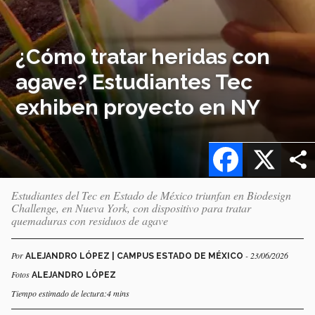
¿Cómo tratar heridas con
agave? Estudiantes Tec
exhiben proyecto en NY
Facebook
X
Estudiantes del Tec en Estado de México triunfan en Biodesign
Challenge, en Nueva York, con dispositivo para tratar
quemaduras con residuos de agave
Por
- 23/06/2026
ALEJANDRO LÓPEZ | CAMPUS ESTADO DE MÉXICO
Fotos
ALEJANDRO LÓPEZ
Tiempo estimado de lectura:4 mins