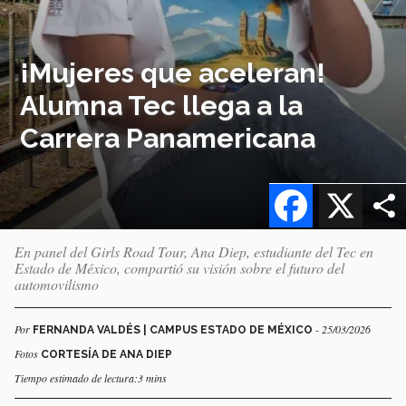
¡Mujeres que aceleran!
Alumna Tec llega a la
Carrera Panamericana
Facebook
X
En panel del Girls Road Tour, Ana Diep, estudiante del Tec en
Estado de México, compartió su visión sobre el futuro del
automovilismo
Por
- 25/03/2026
FERNANDA VALDÉS | CAMPUS ESTADO DE MÉXICO
Fotos
CORTESÍA DE ANA DIEP
Tiempo estimado de lectura:3 mins