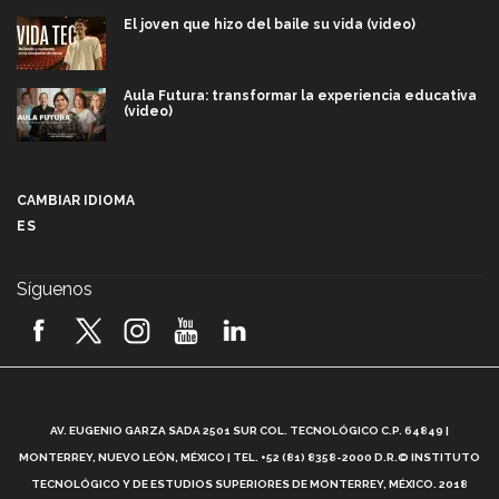
El joven que hizo del baile su vida (video)
Aula Futura: transformar la experiencia educativa
(video)
Más que un festival cultural: así es la magia de
VIBRART 2026 (video)
CAMBIAR IDIOMA
ES
Javier Guzmán: investigación con impacto social
(video)
Síguenos
¡México, en el top del mundial de robótica FIRST
2026! (video)
Vida Tec: Pasión, disciplina y básquetbol, con Gael
Adame (video)
A
AV. EUGENIO GARZA SADA 2501 SUR COL. TECNOLÓGICO C.P. 64849 |
L
¿Cómo es el Modelo Educativo Tec? (video)
MONTERREY, NUEVO LEÓN, MÉXICO | TEL. +52 (81) 8358-2000 D.R.© INSTITUTO
TECNOLÓGICO Y DE ESTUDIOS SUPERIORES DE MONTERREY, MÉXICO. 2018