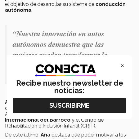
el objetivo de desarrollar su sistema de
conducción
autónoma
.
“Nuestra innovación en autos
autónomos demuestra que las
mujeres pueden transformar la
ingeniería incluso en ámbitos
×
tradicionales”.
Recibe nuestro newsletter de
noticias:
Ana
participó en el segundo día del
Girls Road Tour
,
con un recorrido que incluyó la Explanada de San
Andrés Cholula, la Exhacienda de Chautla, el
Museo
Internacional del Barroco
y el Centro de
Rehabilitación e Inclusión Infantil (CRIT).
De este último,
Ana
destaca que poder motivar a los