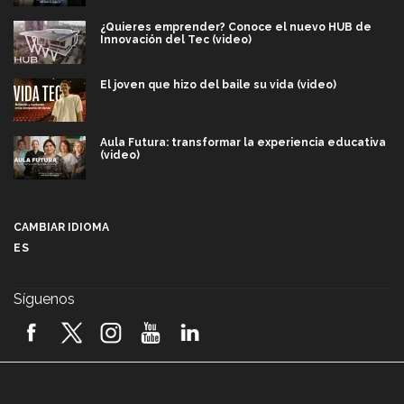
¿Quieres emprender? Conoce el nuevo HUB de
Innovación del Tec (video)
El joven que hizo del baile su vida (video)
Aula Futura: transformar la experiencia educativa
(video)
Más que un festival cultural: así es la magia de
VIBRART 2026 (video)
CAMBIAR IDIOMA
ES
Javier Guzmán: investigación con impacto social
(video)
Síguenos
¡México, en el top del mundial de robótica FIRST
2026! (video)
Vida Tec: Pasión, disciplina y básquetbol, con Gael
Adame (video)