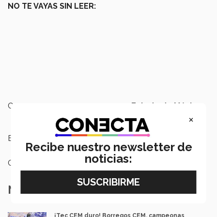
NO TE VAYAS SIN LEER:
Campus:
Estado de México
×
Etiquetas:
Concierto ,
Música,
arte y cultura
Recibe nuestro newsletter de
noticias:
Categoría:
Arte y Cultura
Notas Relacionadas
¡Tec CEM duro! Borregos CEM, campeonas