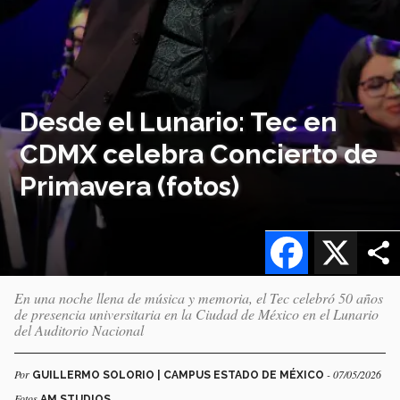
Desde el Lunario: Tec en
CDMX celebra Concierto de
Primavera (fotos)
Facebook
X
En una noche llena de música y memoria, el Tec celebró 50 años
de presencia universitaria en la Ciudad de México en el Lunario
del Auditorio Nacional
Por
- 07/05/2026
GUILLERMO SOLORIO | CAMPUS ESTADO DE MÉXICO
Fotos
AM STUDIOS