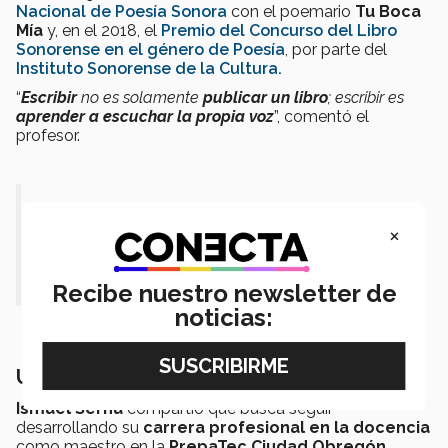
Nacional de Poesía Sonora
con el poemario
Tu Boca
Mía
y, en el 2018, el
Premio del Concurso del Libro
Sonorense en el género de Poesía
, por parte del
Instituto Sonorense de la Cultura.
“
Escribir
no es solamente
publicar un libro
; escribir es
aprender a escuchar la propia voz
”, comentó el
profesor.
"
Escribir no es solamente publicar
×
un libro; escribir es aprender a
escuchar la propia voz
”.
Recibe nuestro newsletter de
noticias:
Un futuro dedicado a las letras
Ismael Serna
compartió que busca seguir
desarrollando su
carrera profesional en la docencia
como maestro en la
PrepaTec Ciudad Obregón.