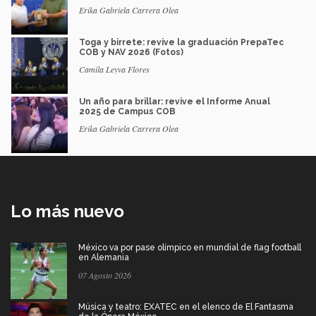
Erika Gabriela Carrera Olea
Toga y birrete: revive la graduación PrepaTec
COB y NAV 2026 (Fotos)
Camila Leyva Flores
Un año para brillar: revive el Informe Anual
2025 de Campus COB
Erika Gabriela Carrera Olea
Lo más nuevo
México va por pase olímpico en mundial de flag football
en Alemania
07 Agosto 2026
Música y teatro: EXATEC en el elenco de El Fantasma