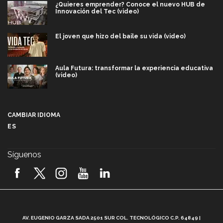
¿Quieres emprender? Conoce el nuevo HUB de
Innovación del Tec (video)
El joven que hizo del baile su vida (video)
Aula Futura: transformar la experiencia educativa
(video)
Más que un festival cultural: así es la magia de
VIBRART 2026 (video)
CAMBIAR IDIOMA
ES
Javier Guzmán: investigación con impacto social
(video)
Síguenos
¡México, en el top del mundial de robótica FIRST
2026! (video)
Vida Tec: Pasión, disciplina y básquetbol, con Gael
Adame (video)
A
AV. EUGENIO GARZA SADA 2501 SUR COL. TECNOLÓGICO C.P. 64849 |