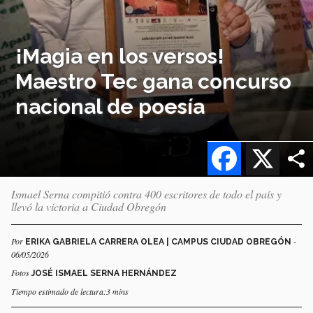
¡Magia en los versos!
Maestro Tec gana concurso
nacional de poesía
Facebook
X
Ismael Serna compitió contra 400 escritores de todo el país y
llevó la victoria a Ciudad Obregón
Por
-
ERIKA GABRIELA CARRERA OLEA | CAMPUS CIUDAD OBREGÓN
06/05/2026
Fotos
JOSÉ ISMAEL SERNA HERNÁNDEZ
Tiempo estimado de lectura:3 mins