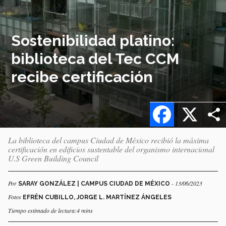
Sostenibilidad platino:
biblioteca del Tec CCM
recibe certificación
Facebook
X
La biblioteca del campus Ciudad de México recibió la máxima
certificación en edificios sustentable del organismo internacional
U.S Green Building Council
Por
- 13/06/2023
SARAY GONZÁLEZ | CAMPUS CIUDAD DE MÉXICO
Fotos
EFRÉN CUBILLO, JORGE L. MARTÍNEZ ÁNGELES
Tiempo estimado de lectura:4 mins