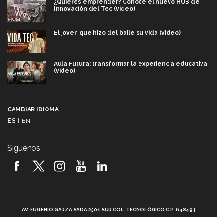
¿Quieres emprender? Conoce el nuevo HUB de
Innovación del Tec (video)
El joven que hizo del baile su vida (video)
Aula Futura: transformar la experiencia educativa
(video)
Más que un festival cultural: así es la magia de
VIBRART 2026 (video)
CAMBIAR IDIOMA
ES
|
EN
Javier Guzmán: investigación con impacto social
(video)
Síguenos
¡México, en el top del mundial de robótica FIRST
2026! (video)
Vida Tec: Pasión, disciplina y básquetbol, con Gael
Adame (video)
A
AV. EUGENIO GARZA SADA 2501 SUR COL. TECNOLÓGICO C.P. 64849 |
L