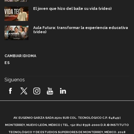
El joven que hizo del baile su vida (video)
Aula Futura: transformar la experiencia educativa
(video)
Más que un festival cultural: así es la magia de
VIBRART 2026 (video)
CAMBIAR IDIOMA
ES
Javier Guzmán: investigación con impacto social
(video)
Síguenos
¡México, en el top del mundial de robótica FIRST
2026! (video)
Vida Tec: Pasión, disciplina y básquetbol, con Gael
Adame (video)
A
AV. EUGENIO GARZA SADA 2501 SUR COL. TECNOLÓGICO C.P. 64849 |
L
¿Cómo es el Modelo Educativo Tec? (video)
MONTERREY, NUEVO LEÓN, MÉXICO | TEL. +52 (81) 8358-2000 D.R.© INSTITUTO
TECNOLÓGICO Y DE ESTUDIOS SUPERIORES DE MONTERREY, MÉXICO. 2018