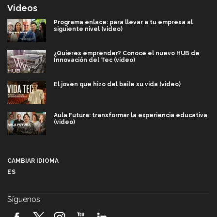
Videos
Programa enlace: para llevar a tu empresa al
siguiente nivel (video)
¿Quieres emprender? Conoce el nuevo HUB de
Innovación del Tec (video)
El joven que hizo del baile su vida (video)
Aula Futura: transformar la experiencia educativa
(video)
Más que un festival cultural: así es la magia de
VIBRART 2026 (video)
CAMBIAR IDIOMA
ES
Javier Guzmán: investigación con impacto social
(video)
Síguenos
¡México, en el top del mundial de robótica FIRST
2026! (video)