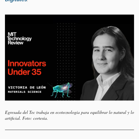
Egresada del Tec trabaja en ecotecnología para equilibrar lo natural y lo
artificial. Foto: cortesía.