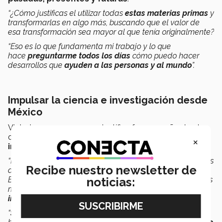
“¿Cómo justificas el utilizar todas
estas materias primas
y
transformarlas en algo más, buscando que el valor de
esa transformación sea mayor al que tenía originalmente?
“Eso es lo que
fundamenta mi trabajo y lo que
hace
preguntarme todos los días
cómo puedo hacer
desarrollos que
ayuden a las personas y al mundo
”.
Impulsar la ciencia e investigación desde
México
Victoria asegura que ser científica fue un sueño desde
que era niña. Hoy, a sus 22 años, busca
combinar
×
investigación con desarrollo industrial
:
“Mi objetivo es
fundar una startup
que comercialice estos
Recibe nuestro newsletter de
desarrollos y, con esas ganancias, impulsar más ciencia.
Busco hacer un ciclo donde cada desarrollo impulse otros
noticias:
más y
genere empleos
para
investigadores e
investigadoras mexicanas
.
“
Somos un país top
para utilización de materias primas