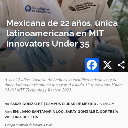
Mexicana de 22 años, única
latinoamericana en MIT
Innovators Under 35
Facebook
X
A sus 22 años, Victoria de León es la científica más joven y la
única latinoamericana en integrar el listado 35 Innovators Under
35 del MIT Technology Review 2025
Por
- 11/09/2025
SARAY GONZÁLEZ | CAMPUS CIUDAD DE MÉXICO
Fotos
EMILIANO SANTAMARÍA LOO, SARAY GONZÁLEZ, CORTESÍA
VICTORIA DE LEÓN
Tiempo estimado de lectura:4 mins