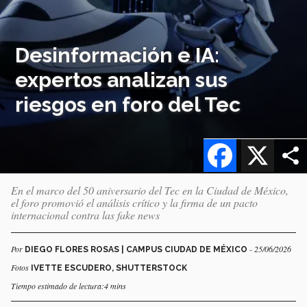
Desinformación e IA:
expertos analizan sus
riesgos en foro del Tec
Facebook
X
En el marco del 50 aniversario del Tec en la Ciudad de México,
el foro promovió el análisis crítico y la firma de un pacto
internacional contra las fake news
Por
- 25/06/2026
DIEGO FLORES ROSAS | CAMPUS CIUDAD DE MÉXICO
Fotos
IVETTE ESCUDERO, SHUTTERSTOCK
Tiempo estimado de lectura:4 mins