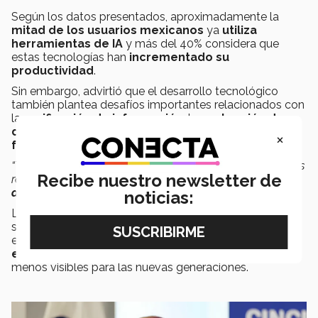
Según los datos presentados, aproximadamente la
mitad de los usuarios mexicanos
ya
utiliza
herramientas de IA
y más del 40% considera que
estas tecnologías han
incrementado su
productividad
.
Sin embargo, advirtió que el desarrollo tecnológico
también plantea desafíos importantes relacionados con
la
verificación de información
, la
protección de
datos personales
y la generación de
contenidos
×
falsos
.
“Tenemos que escribir cuáles van a ser los parámetros, las
Recibe nuestro newsletter de
reglas y las formas para poder utilizar
inteligencia
artificial y que nos genere confianza
”,
señaló.
noticias:
La especialista destacó que la
alfabetización digital
será clave para enfrentar la desinformación,
especialmente en un entorno donde las
fronteras
entre el mundo físico y el digital
son cada vez
menos visibles para las nuevas generaciones.