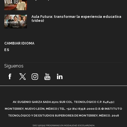
Aula Futura: transformar la experiencia educativa
(video)
Más que un festival cultural: así es la magia de
VIBRART 2026 (video)
CAMBIAR IDIOMA
ES
Javier Guzmán: investigación con impacto social
(video)
Síguenos
¡México, en el top del mundial de robótica FIRST
2026! (video)
Vida Tec: Pasión, disciplina y básquetbol, con Gael
Adame (video)
A
AV. EUGENIO GARZA SADA 2501 SUR COL. TECNOLÓGICO C.P. 64849 |
L
¿Cómo es el Modelo Educativo Tec? (video)
MONTERREY, NUEVO LEÓN, MÉXICO | TEL. +52 (81) 8358-2000 D.R.© INSTITUTO
TECNOLÓGICO Y DE ESTUDIOS SUPERIORES DE MONTERREY, MÉXICO. 2018
Vida Tec: Feminismo e Inteligencia Artificial, Paola
*DEC-520912 PROGRAMAS EN MODALIDAD ESCOLARIZADA.