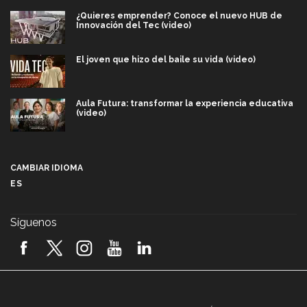
¿Quieres emprender? Conoce el nuevo HUB de
Innovación del Tec (video)
El joven que hizo del baile su vida (video)
Aula Futura: transformar la experiencia educativa
(video)
Más que un festival cultural: así es la magia de
VIBRART 2026 (video)
CAMBIAR IDIOMA
ES
Javier Guzmán: investigación con impacto social
(video)
Síguenos
¡México, en el top del mundial de robótica FIRST
2026! (video)
Vida Tec: Pasión, disciplina y básquetbol, con Gael
Adame (video)
A