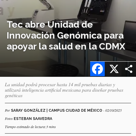
Tec abre Unidad de
Innovación Genómica para
apoyar la salud en la CDMX
Facebook
X
La unidad podrá procesar hasta 14 mil pruebas diarias y
utilizará inteligencia artificial mexicana para diseñar pruebas
genéticas
Por
- 02/10/2025
SARAY GONZÁLEZ | CAMPUS CIUDAD DE MÉXICO
Fotos
ESTEBAN SAAVEDRA
Tiempo estimado de lectura:3 mins