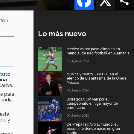
mas
Lo más nuevo
México va por pase olímpico en
mundial de flag football en Alemania
07 Agosto 2026
ituto
Música y teatro: EXATEC en el
elenco de El Fantasma de la Ópera
una
Mexico
aribe.
07 Agosto 2026
es para
undial
Borregos CCM van por el
campeonato en liga mayor de
americano
uesta
06 Agosto 2026
ble y
De PrepaTec Qro al mundo: el
escenario donde nació un gran
sueño