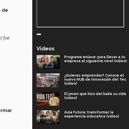
o de
o fue
Videos
Programa enlace: para llevar a tu
empresa al siguiente nivel (video)
¿Quieres emprender? Conoce el
nuevo HUB de Innovación del Tec
(video)
El joven que hizo del baile su vida
(video)
ormar
Aula Futura: transformar la
experiencia educativa (video)