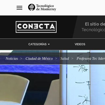
Pasar
navegación
menu
al
principal
contenido
principal
El sitio d
Tecnológic
Menu
CATEGORÍAS
VIDEOS
Comunidad
Noticias
Ciudad de México
salud
Profesora Tec lid