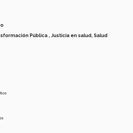
no
sformación Pública ,
Justicia en salud,
Salud
fico
os