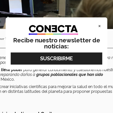
×
 por Wellcome Trust. Foto: Mónica Páez.
Recibe nuestro newsletter de
noticias:
ener un compromiso explícito con la
justicia en salud,
que va 
upos de población.
 tiene poder
para generar conocimiento, y cuestionemos nuest
r, reparando daños a
grupos poblacionales que han sido
 México.
ear iniciativas científicas para mejorar la salud en todo el 
 en distintas latitudes del planeta para proponer propuestas