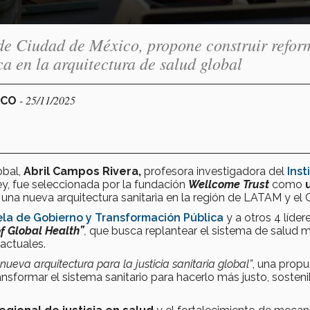
 de Ciudad de México, propone construir refor
a en la arquitectura de salud global
- 25/11/2025
ICO
obal,
Abril Campos Rivera,
profesora investigadora del
Inst
y, fue seleccionada por la fundación
Wellcome Trust
como
una nueva arquitectura sanitaria en la región de LATAM y el C
la de Gobierno y Transformación Pública
y a otros 4 líder
of Global Health”
,
que busca replantear el sistema de salud m
 actuales.
nueva arquitectura para la justicia sanitaria global”
, una prop
sformar el sistema sanitario para hacerlo más justo, sosteni