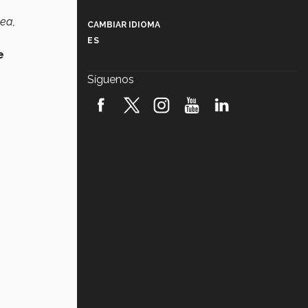
Más que un festival cultural: así es
la magia de VIBRART 2026 (video)
nea,
CAMBIAR IDIOMA
ES
Javier Guzmán: investigación con
e
impacto social (video)
Síguenos
¡México, en el top del mundial de
robótica FIRST 2026! (video)
Vida Tec: Pasión, disciplina y
básquetbol, con Gael Adame
(video)
¿Cómo es el Modelo Educativo
Tec? (video)
Vida Tec: Feminismo e Inteligencia
Artificial, Paola Ricaurte (video)