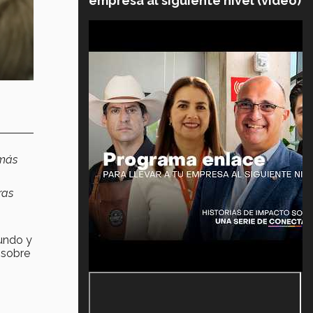
empresa al siguiente nivel (video)
más
ras
mundo y
 sobre