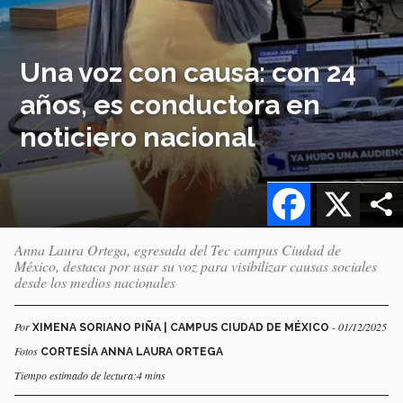
Una voz con causa: con 24
años, es conductora en
noticiero nacional
Facebook
X
Anna Laura Ortega, egresada del Tec campus Ciudad de
México, destaca por usar su voz para visibilizar causas sociales
desde los medios nacionales
Por
- 01/12/2025
XIMENA SORIANO PIÑA | CAMPUS CIUDAD DE MÉXICO
Fotos
CORTESÍA ANNA LAURA ORTEGA
Tiempo estimado de lectura:4 mins