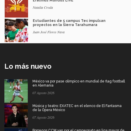
Erasmus Mundus LIVE
Natalia Croda
Estudiantes de 5 campus Tec impulsan
proyectos en la Sierra Tarahumara
Juan José Flores Nava
Lo más nuevo
México va por pase olímpico en mundial de flag football
en Alemania
07 Agosto 2026
Música y teatro: EXATEC en el elenco de El Fantasma
de la Ópera México
07 Agosto 2026
Borregos CCM van por el campeonato en liga mayor de