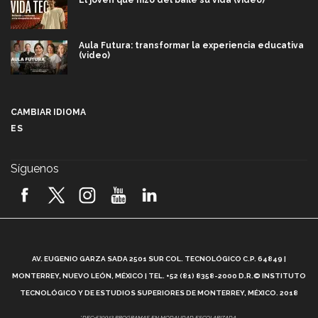
Aula Futura: transformar la experiencia educativa
(video)
Más que un festival cultural: así es la magia de
VIBRART 2026 (video)
CAMBIAR IDIOMA
ES
Javier Guzmán: investigación con impacto social
(video)
Síguenos
¡México, en el top del mundial de robótica FIRST
2026! (video)
Vida Tec: Pasión, disciplina y básquetbol, con Gael
Adame (video)
A
AV. EUGENIO GARZA SADA 2501 SUR COL. TECNOLÓGICO C.P. 64849 |
L
¿Cómo es el Modelo Educativo Tec? (video)
MONTERREY, NUEVO LEÓN, MÉXICO | TEL. +52 (81) 8358-2000 D.R.© INSTITUTO
TECNOLÓGICO Y DE ESTUDIOS SUPERIORES DE MONTERREY, MÉXICO. 2018
Vida Tec: Feminismo e Inteligencia Artificial, Paola
*DEC-520912 PROGRAMAS EN MODALIDAD ESCOLARIZADA.