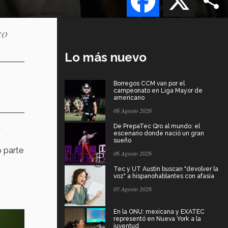
co
Lo más nuevo
Borregos CCM van por el
campeonato en Liga Mayor de
americano
06 Agosto 2026
a
De PrepaTec Qro al mundo: el
escenario donde nació un gran
sueño
o parte
06 Agosto 2026
Tec y UT Austin buscan "devolver la
voz" a hispanohablantes con afasia
05 Agosto 2026
En la ONU: mexicana y EXATEC
representó en Nueva York a la
juventud