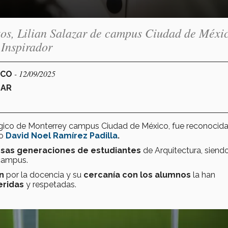
os, Lilian Salazar de campus Ciudad de Méxi
 Inspirador
- 12/09/2025
ICO
ZAR
ógico de Monterrey campus Ciudad de México, fue reconocid
io
David Noel Ramírez Padilla
.
rsas generaciones de estudiantes
de Arquitectura, siend
 campus.
ón
por la docencia y su
cercanía con los alumnos
la han
eridas
y respetadas.