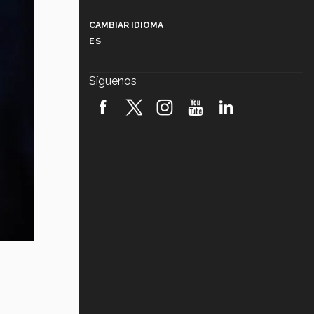
Más que un festival cultural: así es
la magia de VIBRART 2026 (video)
CAMBIAR IDIOMA
ES
Javier Guzmán: investigación con
impacto social (video)
Síguenos
¡México, en el top del mundial de
robótica FIRST 2026! (video)
Vida Tec: Pasión, disciplina y
básquetbol, con Gael Adame
(video)
¿Cómo es el Modelo Educativo
Tec? (video)
Vida Tec: Feminismo e Inteligencia
Artificial, Paola Ricaurte (video)