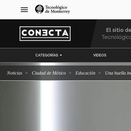
Pasar
navegación
menu
al
principal
contenido
principal
El sitio d
Tecnológic
Menu
CATEGORÍAS
VIDEOS
Comunidad
Noticias
Ciudad de México
Educación
Una huella 