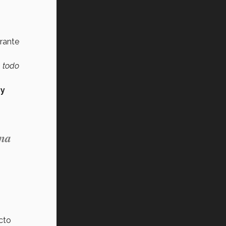
urante
 todo
 y
ona
cto