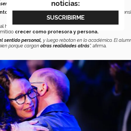
noticias:
 sensibilidad
”
, comparte.
tos difíciles
que le recordaron la importancia de la dimens
l hasta brindar apoyo a familias, Lilian reconoce que la
rmitido
crecer como profesora y persona.
el sentido personal,
y luego rebotan en lo académico. El alum
 bien porque cargan
otras realidades atrás
”,
afirma
.