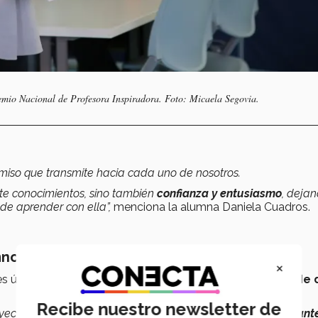
remio Nacional de Profesora Inspiradora. Foto: Micaela Segovia.
miso que transmite hacia cada uno de nosotros.
te conocimientos, sino también
confianza y entusiasmo
, deja
de aprender con ella”,
menciona la alumna Daniela Cuadros.
mnos
×
 es únicamente impartir conocimientos, sino lo que
aprende d
Recibe nuestro newsletter de
royectos, mucho de lo que soy ahora
se lo debo a los estudiant