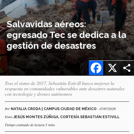
Salvavidas aéreos:
egresado Tec se dedica a la
gestión de desastres
Facebook
X
Tras el sismo de 2017, Sebastián Estivill busca mejorar la
respuesta en comunidades vulnerables ante desastres naturales
con tecnología y drones autónomos
Por
- 07/07/2026
NATALIA CRODA | CAMPUS CIUDAD DE MÉXICO
Fotos
JESÚS MONTES ZÚÑIGA, CORTESÍA SEBASTIÁN ESTIVILL
Tiempo estimado de lectura:5 mins