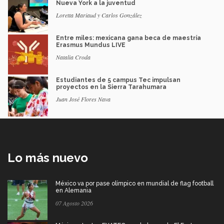
Nueva York a la juventud
Loretta Mariaud y Carlos González
Entre miles: mexicana gana beca de maestría
Erasmus Mundus LIVE
Natalia Croda
Estudiantes de 5 campus Tec impulsan
proyectos en la Sierra Tarahumara
Juan José Flores Nava
Lo más nuevo
México va por pase olímpico en mundial de flag football
en Alemania
07 Agosto 2026