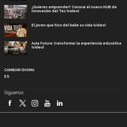
¿Quieres emprender? Conoce el nuevo HUB de
Innovación del Tec (video)
El joven que hizo del baile su vida (video)
Aula Futura: transformar la experiencia educativa
(video)
Más que un festival cultural: así es la magia de
VIBRART 2026 (video)
CAMBIAR IDIOMA
ES
Javier Guzmán: investigación con impacto social
(video)
Síguenos
¡México, en el top del mundial de robótica FIRST
2026! (video)
Vida Tec: Pasión, disciplina y básquetbol, con Gael
Adame (video)
A