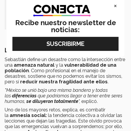
bandera y todas las diferencias que
×
podríamos llegar a tener entre seres
humanos, se diluyeron totalmente".
Recibe nuestro newsletter de
noticias:
La importancia de no olvidar el pasado
Sebastián define un desastre como la intersección entre
una
amenaza natural
y la
vulnerabilidad de una
población
. Como profesional en el manejo de
desastres, sostiene que no podemos evitar los sismos,
pero sí
reducir nuestra fragilidad ante ellos
.
"México se unió bajo una misma bandera y todas
las
diferencias
que podríamos llegar a tener entre seres
humanos,
se
diluyeron totalmente
",
explicó.
Uno de los mayores retos, explica, es combatir
la
amnesia social:
la tendencia colectiva a olvidar las
lecciones que dejan las tragedias. Este olvido provoca
que las emergencias vuelvan a sorprendernos; por ello,