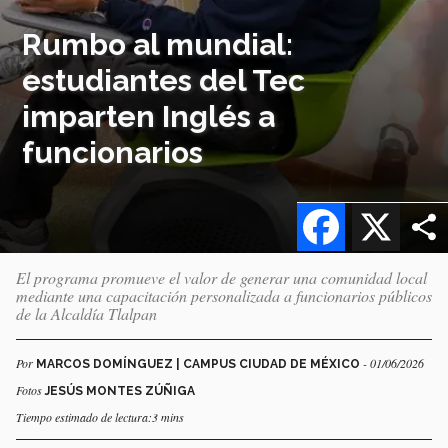
Rumbo al mundial:
estudiantes del Tec
imparten Inglés a
funcionarios
Facebook
X
El programa promueve el valor de generar una comunidad local
mediante una capacitación personalizada a funcionarios públicos
de la Alcaldía Tlalpan
Por
- 01/06/2026
MARCOS DOMÍNGUEZ | CAMPUS CIUDAD DE MÉXICO
Fotos
JESÚS MONTES ZÚÑIGA
Tiempo estimado de lectura:3 mins