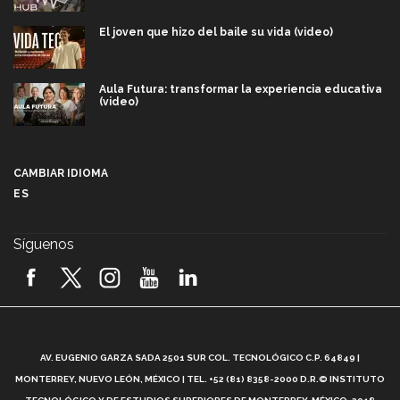
El joven que hizo del baile su vida (video)
Aula Futura: transformar la experiencia educativa
(video)
Más que un festival cultural: así es la magia de
VIBRART 2026 (video)
CAMBIAR IDIOMA
ES
Javier Guzmán: investigación con impacto social
(video)
Síguenos
¡México, en el top del mundial de robótica FIRST
2026! (video)
Vida Tec: Pasión, disciplina y básquetbol, con Gael
Adame (video)
A
AV. EUGENIO GARZA SADA 2501 SUR COL. TECNOLÓGICO C.P. 64849 |
L
¿Cómo es el Modelo Educativo Tec? (video)
MONTERREY, NUEVO LEÓN, MÉXICO | TEL. +52 (81) 8358-2000 D.R.© INSTITUTO