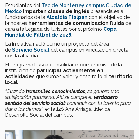
Estudiantes del
Tec de Monterrey campus Ciudad de
México
imparten clases de inglés
presenciales a
funcionarios de la
Alcaldía Tlalpan
con el objetivo de
brindarles
herramientas de comunicación fluida
de
cara a la llegada de turistas por el próximo
Copa
Mundial de Fútbol de 2026
.
La iniciativa nació como un proyecto del área
de
Servicio Social
del campus en vinculación directa
con la alcaldía.
El programa busca consolidar el compromiso de la
institución de
participar activamente en
actividades
que sumen valor y desarrollo al
territorio
local
.
“Cuando
transmites conocimientos
, se genera una
satisfacción padrísima. Ahí se cumple el
verdadero
sentido del servicio social
: contribuir con tu talento para
dar a los demás”
, enfatizó Ana Arriaga, líder de
Desarrollo Social del campus.