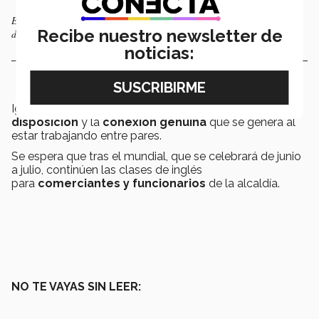
El taller personalizado rompe las cátedras tradicionales mediante
Recibe nuestro newsletter de
dinámicas de comunicación interactiva. Foto: Jesús Montes Zúñiga.
noticias:
Igualmente acordaron que es muy
valioso ver la
disposición
y la
conexión genuina
que se genera al
estar trabajando entre pares.
Se espera que tras el mundial, que se celebrará de junio
a julio, continúen las clases de inglés
para
comerciantes y funcionarios
de la alcaldía.
NO TE VAYAS SIN LEER: