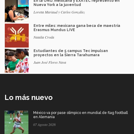
En la ONU: mexicana y EXATEC representó en
Nueva York a la juventud
Loretta Mariaud y Carlos González
Entre miles: mexicana gana beca de maestría
Erasmus Mundus LIVE
Natalia Croda
Estudiantes de 5 campus Tec impulsan
proyectos en la Sierra Tarahumara
Juan José Flores Nava
Lo más nuevo
México va por pase olímpico en mundial de flag football
en Alemania
07 Agosto 2026