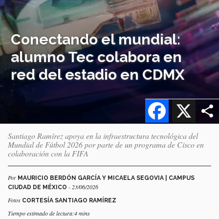
Conectando el mundial:
alumno Tec colabora en
red del estadio en CDMX
Facebook
X
Santiago Ramírez apoya en la infraestructura tecnológica del
Mundial de Fútbol 2026 por parte de un programa de Cisco en
colaboración con la FIFA
Por
MAURICIO BERDÓN GARCÍA Y MICAELA SEGOVIA | CAMPUS
- 23/06/2026
CIUDAD DE MÉXICO
Fotos
CORTESÍA SANTIAGO RAMÍREZ
Tiempo estimado de lectura:4 mins