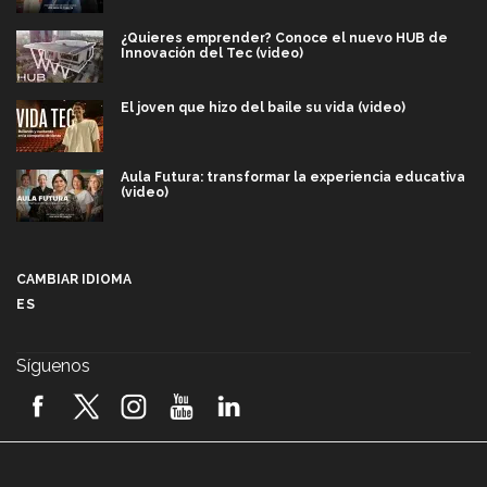
¿Quieres emprender? Conoce el nuevo HUB de
Innovación del Tec (video)
El joven que hizo del baile su vida (video)
Aula Futura: transformar la experiencia educativa
(video)
Más que un festival cultural: así es la magia de
VIBRART 2026 (video)
CAMBIAR IDIOMA
ES
Javier Guzmán: investigación con impacto social
(video)
Síguenos
¡México, en el top del mundial de robótica FIRST
2026! (video)
Vida Tec: Pasión, disciplina y básquetbol, con Gael
Adame (video)