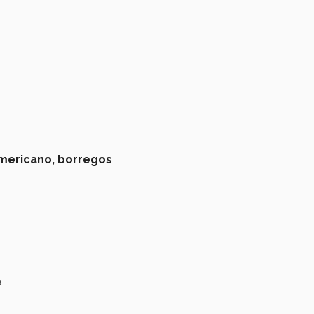
mericano,
borregos
a