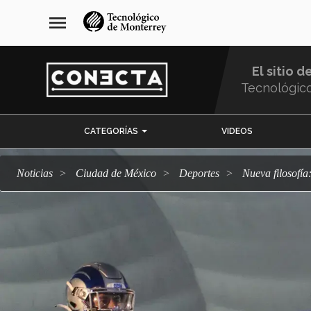
Pasar
navegación
menu
al
principal
contenido
principal
El sitio d
Tecnológic
Menu
CATEGORÍAS
VIDEOS
Comunidad
Noticias
Ciudad de México
deportes
Nueva filosof