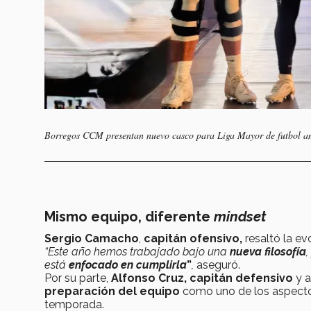
Borregos CCM presentan nuevo casco para Liga Mayor de futbol a
Mismo equipo, diferente
mindset
Sergio Camacho
,
capitán ofensivo,
resaltó la ev
“Este año hemos trabajado bajo una
nueva filosofía
está
enfocado en cumplirla
”
,
aseguró.
Por su parte,
Alfonso Cruz, capitán defensivo
y a
preparación del equipo
como uno de los aspectos
temporada.