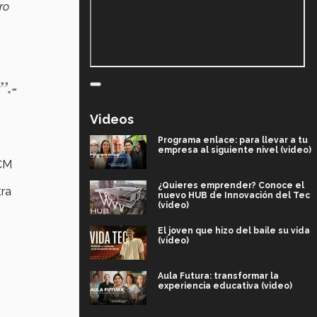
ro
”.-
Videos
Programa enlace: para llevar a tu
empresa al siguiente nivel (video)
CCM
¿Quieres emprender? Conoce el
ra
nuevo HUB de Innovación del Tec
(video)
El joven que hizo del baile su vida
(video)
Aula Futura: transformar la
experiencia educativa (video)