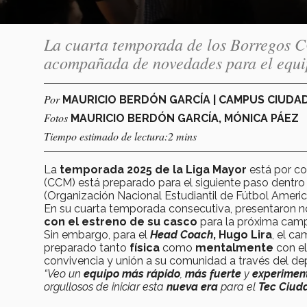
La cuarta temporada de los Borregos CC
acompañada de novedades para el equ
Por
MAURICIO BERDÓN GARCÍA | CAMPUS CIUDA
Fotos
MAURICIO BERDÓN GARCÍA, MÓNICA PÁEZ
Tiempo estimado de lectura:2 mins
La
temporada 2025 de la Liga Mayor
está por co
(CCM) está preparado para el siguiente paso dentro
(Organización Nacional Estudiantil de Fútbol Ameri
En su cuarta temporada consecutiva, presentaron no
con el estreno de su casco
para la próxima cam
Sin embargo, para el
Head Coach
, Hugo Lira
, el c
preparado tanto
física
como
mentalmente
con el
convivencia y unión a su comunidad a través del de
“Veo un
equipo más rápido
,
más fuerte
y
experimen
orgullosos de iniciar esta
nueva era
para el
Tec Ciud