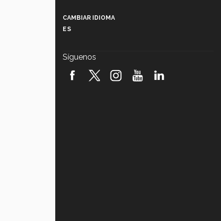
Más que un festival cultural: así es
la magia de VIBRART 2026 (video)
CAMBIAR IDIOMA
ES
Javier Guzmán: investigación con
impacto social (video)
Síguenos
¡México, en el top del mundial de
robótica FIRST 2026! (video)
Vida Tec: Pasión, disciplina y
básquetbol, con Gael Adame
(video)
¿Cómo es el Modelo Educativo
Tec? (video)
Vida Tec: Feminismo e Inteligencia
Artificial, Paola Ricaurte (video)