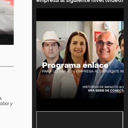
empresa al siguiente nivel (video)
a.
abor y