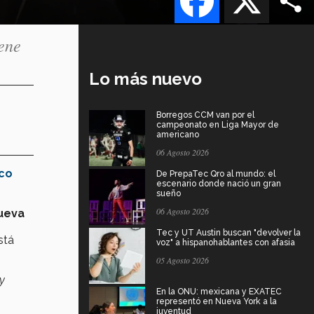
ene
Lo más nuevo
Borregos CCM van por el
campeonato en Liga Mayor de
americano
06 Agosto 2026
co
De PrepaTec Qro al mundo: el
escenario donde nació un gran
sueño
06 Agosto 2026
ueva
Tec y UT Austin buscan "devolver la
stá
voz" a hispanohablantes con afasia
05 Agosto 2026
y
En la ONU: mexicana y EXATEC
representó en Nueva York a la
juventud