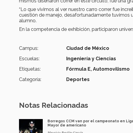
mismos diseñaron correr en este circuito, fue una gr
“Lo que vivimos al ver nuestro carro correr fue increí
cuestión de manejo, desafortunadamente tuvimos un 
alumno.
En la competencia de exhibición, participaron unive
Campus:
Ciudad de México
Escuelas:
Ingeniería y Ciencias
Etiquetas:
Fórmula E,
Automovilismo
Categoría:
Deportes
Notas Relacionadas
Borregos CCM van por el campeonato en Lig
Mayor de americano
Mauricio Berdón García