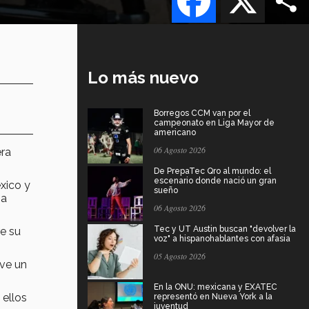
Lo más nuevo
Borregos CCM van por el
campeonato en Liga Mayor de
americano
06 Agosto 2026
era
De PrepaTec Qro al mundo: el
escenario donde nació un gran
xico y
sueño
na
06 Agosto 2026
Tec y UT Austin buscan "devolver la
e su
voz" a hispanohablantes con afasia
05 Agosto 2026
uve un
En la ONU: mexicana y EXATEC
 ellos
representó en Nueva York a la
juventud