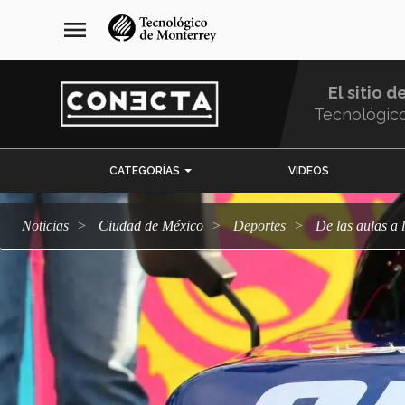
Pasar
navegación
menu
al
principal
contenido
principal
El sitio d
Tecnológic
Menu
CATEGORÍAS
VIDEOS
Comunidad
Noticias
Ciudad de México
deportes
De las aulas 