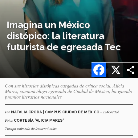
Imagina un México
distópico: la literatura
futurista de egresada Tec
Facebook
X
Con sus historias distópicas cargadas de crítica social, Alicia
Mares, comunicóloga egresada de Ciudad de México, ha ganado
premios literarios nacionales
Por
- 22/05/2026
NATALIA CRODA | CAMPUS CIUDAD DE MÉXICO
Fotos
CORTESÍA "ALICIA MARES"
Tiempo estimado de lectura:4 mins