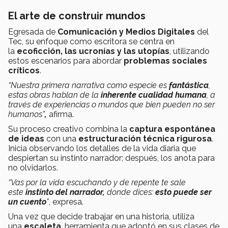
El arte de construir mundos
Egresada de
Comunicación y Medios Digitales
del
Tec, su enfoque como escritora se centra en
la
ecoficción, las ucronías y las utopías
, utilizando
estos escenarios para abordar
problemas sociales
críticos
.
“Nuestra primera narrativa como especie es
fantástica
,
estas obras hablan de la
inherente cualidad humana
, a
través de experiencias o mundos que bien pueden no ser
humanos”
,
afirma.
Su proceso creativo combina la
captura espontánea
de ideas
con una
estructuración técnica rigurosa
.
Inicia observando los detalles de la vida diaria que
despiertan su instinto narrador; después, los anota para
no olvidarlos.
“Vas por la vida escuchando y de repente te sale
este
instinto del narrador,
donde dices:
esto puede ser
un cuento
"
, expresa.
Una vez que decide trabajar en una historia, utiliza
una
escaleta
, herramienta que adoptó en sus clases de