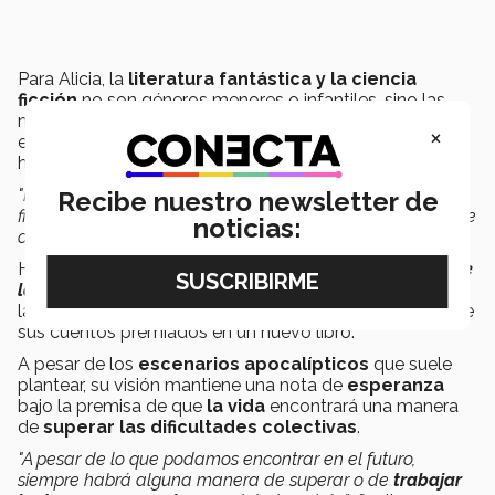
Para Alicia, la
literatura fantástica y la ciencia
ficción
no son géneros menores o infantiles, sino las
narrativas más antiguas de la humanidad que permiten
×
explorar la
condición humana
a través de mundos no
humanos.
"Inventas
sistemas de magia, especies y todo,
pero al
Recibe nuestro newsletter de
final del día estás hablando de la humanidad a través de
noticias:
otros medios"
, asegura.
Hacia el futuro, se espera la publicación de
La Estela de
las Rutas Nómadas
bajo el fondo editorial de
la
Universidad de Sonora
, así como la recopilación de
sus cuentos premiados en un nuevo libro.
A pesar de los
escenarios apocalípticos
que suele
plantear, su visión mantiene una nota de
esperanza
bajo la premisa de que
la vida
encontrará una manera
de
superar las dificultades colectivas
.
"A pesar de lo que podamos encontrar en el futuro,
siempre habrá alguna manera de superar o de
trabajar