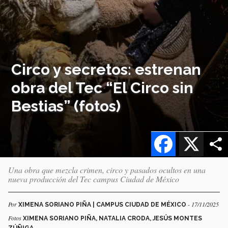
Circo y secretos: estrenan
obra del Tec “El Circo sin
Bestias” (fotos)
Facebook
X
Una obra que mezcla crimen, circo y pasados ocultos en una
nueva producción del Tec campus Ciudad de México
Por
- 17/11/2025
XIMENA SORIANO PIÑA | CAMPUS CIUDAD DE MÉXICO
Fotos
XIMENA SORIANO PIÑA, NATALIA CRODA, JESÚS MONTES
ZÚÑIGA