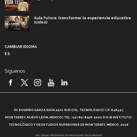
Aula Futura: transformar la experiencia educativa
(video)
Más que un festival cultural: así es la magia de
VIBRART 2026 (video)
CAMBIAR IDIOMA
ES
Javier Guzmán: investigación con impacto social
(video)
Síguenos
¡México, en el top del mundial de robótica FIRST
2026! (video)
Vida Tec: Pasión, disciplina y básquetbol, con Gael
Adame (video)
A
AV. EUGENIO GARZA SADA 2501 SUR COL. TECNOLÓGICO C.P. 64849 |
L
¿Cómo es el Modelo Educativo Tec? (video)
MONTERREY, NUEVO LEÓN, MÉXICO | TEL. +52 (81) 8358-2000 D.R.© INSTITUTO
TECNOLÓGICO Y DE ESTUDIOS SUPERIORES DE MONTERREY, MÉXICO. 2018
Vida Tec: Feminismo e Inteligencia Artificial, Paola
*DEC-520912 PROGRAMAS EN MODALIDAD ESCOLARIZADA.