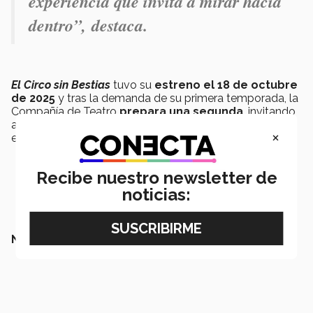
experiencia que invita a mirar hacia
dentro”,
destaca
.
El Circo sin Bestias
tuvo su
estreno el 18 de octubre
de 2025
y tras la demanda de su primera temporada, la
Compañía de Teatro
prepara una segunda
, invitando
al público a mantenerse atentos y asistir para conocer
×
esta puesta en escena.
Recibe nuestro newsletter de
noticias:
NO TE VAYAS SIN LEER: