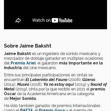
Sobre Jaime Baksht
Jaime Baksht
es un ingeniero de sonido mexicano y
mezclador de doblaje ganador en múltiples ocasiones
del
Premio Ariel
, el galardón
más importante en la
industria
del cine mexicano.
Entre sus principales participaciones en cintas se
encuentran
El Laberinto del Fauno
(2006),
Güeros
(2014),
Museo
(2018),
Ya no estoy aquí
(2019) y
Sound of
Metal
(2019), cinta por la que recibió en 2021 el
premio
Óscar
de la Academia Americana en la categoría
de
Mejor Sonido
.
Ha sido también ganador de premios internacionales
como el
BAFTA
, el
Premio Goya
y el premio de