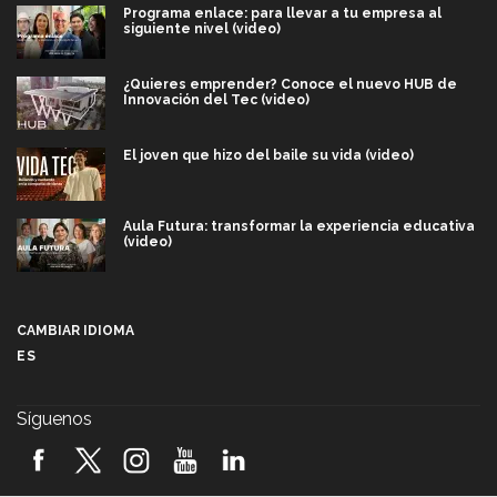
Programa enlace: para llevar a tu empresa al
siguiente nivel (video)
¿Quieres emprender? Conoce el nuevo HUB de
Innovación del Tec (video)
El joven que hizo del baile su vida (video)
Aula Futura: transformar la experiencia educativa
(video)
Más que un festival cultural: así es la magia de
VIBRART 2026 (video)
CAMBIAR IDIOMA
ES
Javier Guzmán: investigación con impacto social
(video)
Síguenos
¡México, en el top del mundial de robótica FIRST
2026! (video)