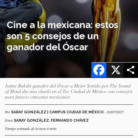
Cine a la mexicana: estos
son 5 consejos de un
ganador del Óscar
Facebook
X
Jaime Baksht ganador del Óscar a Mejor Sonido por The Sound
of Metal dio una charla en el Tec Ciudad de México con consejos
para futuros cineastas mexicanos
Por
- 02/07/2025
SARAY GONZÁLEZ | CAMPUS CIUDAD DE MÉXICO
Fotos
SARAY GONZÁLEZ, FERNANDO CHÁVEZ
Tiempo estimado de lectura:4 mins