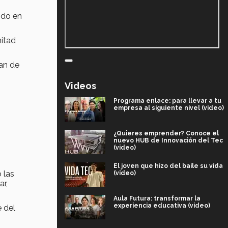
ndo en
mitad
ran de
Videos
Programa enlace: para llevar a tu
empresa al siguiente nivel (video)
¿Quieres emprender? Conoce el
nuevo HUB de Innovación del Tec
(video)
El joven que hizo del baile su vida
ó las
(video)
ar,
Aula Futura: transformar la
experiencia educativa (video)
 del