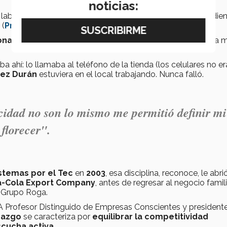
noticias:
 laboral comenzó a los 10 años, en 1991, barriendo y atendie
(
Premio al Mérito EXATEC 2021
), abrió al emprender.
onales en Monterrey
, sus vacaciones solían reducirse a la 
ba ahí: lo llamaba al teléfono de la tienda (los celulares no e
ez Durán
estuviera en el local trabajando. Nunca falló.
icidad no son lo mismo me permitió definir mi
 florecer".
istemas por el Tec
en
2003
, esa disciplina, reconoce, le abri
a-Cola Export Company
, antes de regresar al negocio famili
de Grupo Roga.
rofesor Distinguido de Empresas Conscientes y presidente
razgo
se caracteriza por
equilibrar la competitividad
scucha activa
.