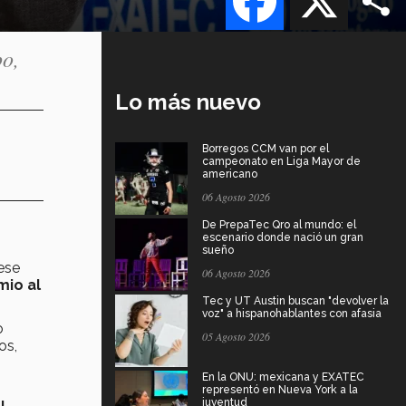
po,
Lo más nuevo
Borregos CCM van por el
campeonato en Liga Mayor de
americano
06 Agosto 2026
De PrepaTec Qro al mundo: el
escenario donde nació un gran
sueño
ese
06 Agosto 2026
mio al
Tec y UT Austin buscan "devolver la
voz" a hispanohablantes con afasia
o
05 Agosto 2026
os,
En la ONU: mexicana y EXATEC
representó en Nueva York a la
juventud