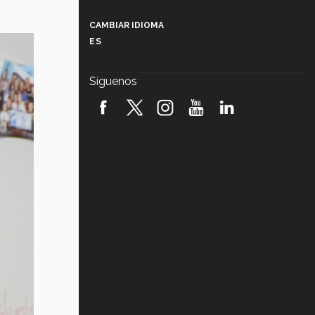
Más que un festival cultural: así es
la magia de VIBRART 2026 (video)
CAMBIAR IDIOMA
ES
Javier Guzmán: investigación con
impacto social (video)
Síguenos
¡México, en el top del mundial de
robótica FIRST 2026! (video)
Vida Tec: Pasión, disciplina y
básquetbol, con Gael Adame
(video)
¿Cómo es el Modelo Educativo
Tec? (video)
Vida Tec: Feminismo e Inteligencia
Artificial, Paola Ricaurte (video)