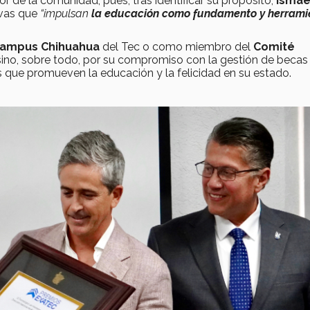
r de la comunidad, pues, tras identificar su propósito,
Ismae
ivas que
“impulsan
la educación como fundamento y herrami
campus Chihuahua
del Tec o como miembro del
Comité
 sino, sobre todo, por su compromiso con la gestión de becas
 que promueven la educación y la felicidad en su estado.