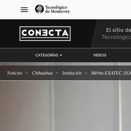
Pasar
navegación
menu
al
principal
contenido
principal
El sitio d
Tecnológic
Menu
CATEGORÍAS
VIDEOS
Comunidad
Noticias
Chihuahua
Institución
Mérito EXATEC 2026