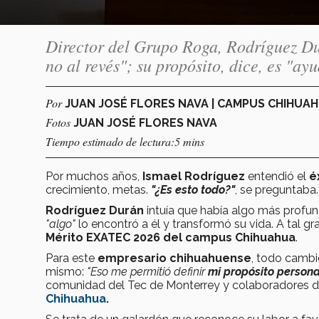
Director del Grupo Roga, Rodríguez Dur
no al revés"; su propósito, dice, es "ayu
Por
JUAN JOSÉ FLORES NAVA | CAMPUS CHIHUA
Fotos
JUAN JOSÉ FLORES NAVA
Tiempo estimado de lectura:5 mins
Por muchos años,
Ismael Rodríguez
entendió el
é
crecimiento, metas.
"¿Es esto todo?"
, se preguntaba.
Rodríguez Durán
intuía que había algo más profun
"algo"
lo encontró a él y transformó su vida. A tal g
Mérito EXATEC 2026 del campus Chihuahua
.
Para este
empresario chihuahuense
, todo cambió
mismo:
"Eso me permitió definir
mi propósito persona
comunidad del Tec de Monterrey y colaboradores d
Chihuahua
.