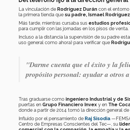
Del teléfono fijo a la dirección general
La vinculación de
Rodríguez Durán
con el entorno
la primera tienda que
su padre, Ismael Rodríguez
Más tarde, mientras cursaba sus
estudios profesi
para cumplir con las jornadas en los pisos de venta.
Incluso a la distancia la supervisión de su padre esta
uso general como ahora) para verificar que
Rodrígu
"Darme cuenta que el éxito y la fel
propósito personal: ayudar a otros a
Tras graduarse como
ingeniero Industrial y de S
puertas en
Grupo Financiero Invex
y en
The Coc
donde a partir de 2014 tomó la dirección general 
Influido por el pensamiento de
Raj Sisodia
—FEMSA P
Centro de Empresas Conscientes del Tec—, su
lide
comercial con la compasión, la empatía y la e