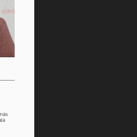
 más
ala