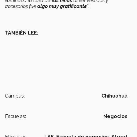
iluminaba la cara de
las niñas
al ver vestidos y
accesorios fue
algo muy gratificante
"
.
TAMBIÉN LEE:
Campus:
Chihuahua
Escuelas:
Negocios
Etiquetas:
LAE,
Escuela de negocios,
Street