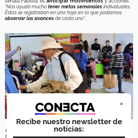
señala Fabiola, es
anticipar movimientos
y acciones:
"Nos ayudó mucho
tener metas semanales
individuales.
Éstas se registraban en una hoja en la que podíamos
observar los avances
de cada uno"
.
×
Recibe nuestro newsletter de
noticias:
Visitante selecciona ropa en la Street Store montada por estudiantes del
Tec Chihuahua. Foto: Cortesía.