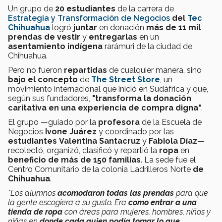
Un grupo de
20 estudiantes
de la carrera de
Estrategia y Transformación de Negocios
del
Tec
Chihuahua
logró
juntar
en donación
más de 11 mil
prendas de vestir
y
entregarlas
en un
asentamiento indígena
rarámuri de la ciudad de
Chihuahua.
Pero no fueron
repartidas
de cualquier manera, sino
bajo el concepto
de
The Street Store
, un
movimiento internacional que inició en Sudáfrica y que,
según sus fundadores,
"transforma la donación
caritativa en una experiencia de compra digna"
.
El grupo —guiado por la
profesora
de la Escuela de
Negocios
Ivone Juárez
y coordinado por las
estudiantes
Valentina Santacruz
y
Fabiola Díaz
—
recolectó, organizó, clasificó y repartió la
ropa
en
beneficio de más de 150 familias
. La sede fue el
Centro Comunitario de la colonia Ladrilleros Norte
de
Chihuahua
.
"Los alumnos
acomodaron todas las prendas
para que
la gente escogiera a su gusto. Era
como entrar a una
tienda de ropa
con áreas para mujeres, hombres, niños y
niñas en
donde cada quien podía tomar lo que