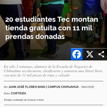
20 estudiantes Tec montan
tienda gratuita con 11 mil
prendas donadas
Facebook
X
En sólo 3 semanas, alumnos de la Escuela de Negocios de
Chihuahua recolectaron, clasificaron y armaron una Street Store
con más de 11 mil piezas de ropa y calzado
Por
- 16/01/2026
JUAN JOSÉ FLORES NAVA | CAMPUS CHIHUAHUA
Fotos
CORTESÍA
Tiempo estimado de lectura:4 mins