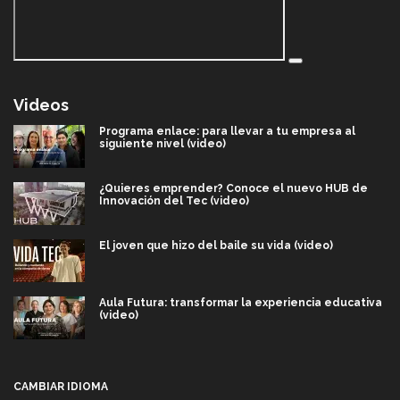
Videos
Programa enlace: para llevar a tu empresa al
siguiente nivel (video)
¿Quieres emprender? Conoce el nuevo HUB de
Innovación del Tec (video)
El joven que hizo del baile su vida (video)
Aula Futura: transformar la experiencia educativa
(video)
Más que un festival cultural: así es la magia de
VIBRART 2026 (video)
CAMBIAR IDIOMA