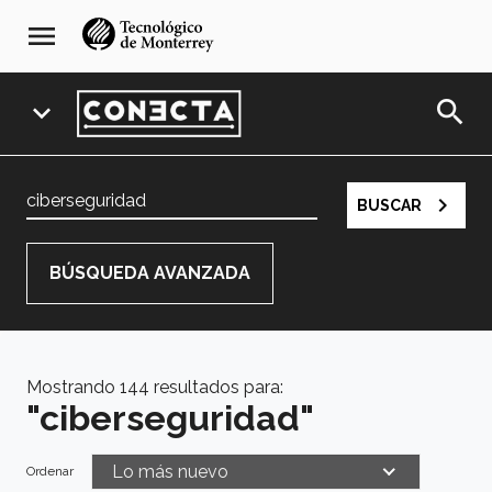
Pasar
navegación
menu
al
principal
contenido
principal
search
expand_more
navigate_next
BUSCAR
BÚSQUEDA AVANZADA
IDIOMA:
Español
English
Mostrando 144 resultados para:
Categoría
"ciberseguridad"
Campus
Lo más nuevo
Ordenar