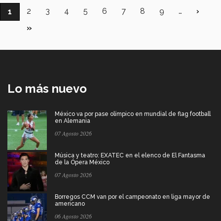
Paginación
Página
2
Página
3
Página
4
Página
5
Página
6
Página
7
Página
8
Página
9
…
Sigui
›
Página
1
págin
actual
Última
»
página
Lo más nuevo
México va por pase olímpico en mundial de flag football
en Alemania
07 Agosto 2026
Música y teatro: EXATEC en el elenco de El Fantasma
de la Ópera México
07 Agosto 2026
Borregos CCM van por el campeonato en liga mayor de
americano
06 Agosto 2026