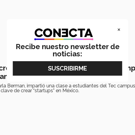
×
Recibe nuestro newsletter de
noticias:
 crear startups en México, según la em
man
arla Berman, impartió una clase a estudiantes del Tec campu
clave de crear “startups” en México.