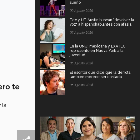
sueño
06 Agosto 2026
Tec y UT Austin buscan "devolver la
voz" a hispanohablantes con afasia
05 Agosto 2026
En la ONU: mexicana y EXATEC
representó en Nueva York a la
juventud
05 Agosto 2026
El escritor que dice que la derrota
también merece ser contada
ero te
05 Agosto 2026
 la