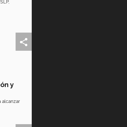
 SLP,
ión y
a alcanzar