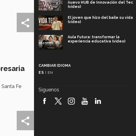
nuevo HUB de Innovación del Tec
(video)
El joven que hizo del baile su vida
(video)
Aula Futura: transformar la
experiencia educativa (video)
Más que un festival cultural: así es
la magia de VIBRART 2026 (video)
CAMBIAR IDIOMA
presaria
ES
|
EN
Javier Guzmán: investigación con
impacto social (video)
s Santa Fe
Síguenos
¡México, en el top del mundial de
robótica FIRST 2026! (video)
Vida Tec: Pasión, disciplina y
básquetbol, con Gael Adame
(video)
¿Cómo es el Modelo Educativo