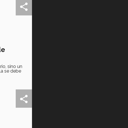
de
io, sino un
la se debe