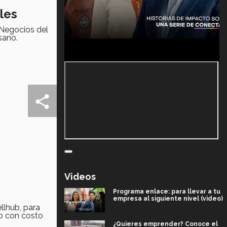
les
 Negocios del
sano.
Videos
Programa enlace: para llevar a tu
empresa al siguiente nivel (video)
llhub, para
o con costo
¿Quieres emprender? Conoce el