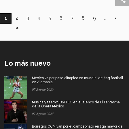
Paginación
Página
2
Página
3
Página
4
Página
5
Página
6
Página
7
Página
8
Página
9
…
Sigui
›
Página
1
págin
actual
Última
»
página
Lo más nuevo
México va por pase olímpico en mundial de flag football
en Alemania
07 Agosto 2026
Música y teatro: EXATEC en el elenco de El Fantasma
de la Ópera México
07 Agosto 2026
Borregos CCM van por el campeonato en liga mayor de