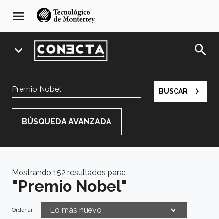
Pasar
navegación
menu
al
principal
contenido
principal
search
expand_more
navigate_next
BUSCAR
BÚSQUEDA AVANZADA
IDIOMA:
Español
English
Mostrando 152 resultados para:
Categoría
"Premio Nobel"
Campus
Lo más nuevo
Ordenar