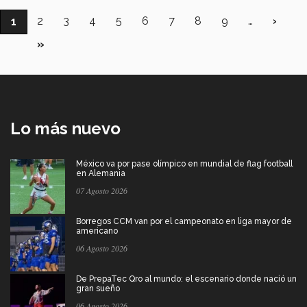
Paginación
Página
2
Página
3
Página
4
Página
5
Página
6
Página
7
Página
8
Página
9
…
Sigui
›
Página
1
págin
actual
Última
»
página
Lo más nuevo
México va por pase olímpico en mundial de flag football
en Alemania
07 Agosto 2026
Borregos CCM van por el campeonato en liga mayor de
americano
06 Agosto 2026
De PrepaTec Qro al mundo: el escenario donde nació un
gran sueño
06 Agosto 2026