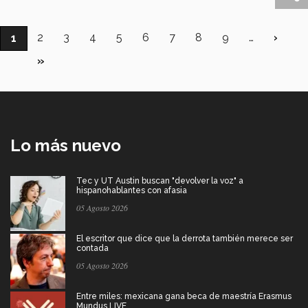
Paginación
Página
2
Página
3
Página
4
Página
5
Página
6
Página
7
Página
8
Página
9
…
Sigui
›
Página
1
págin
actual
Última
»
página
Lo más nuevo
Tec y UT Austin buscan "devolver la voz" a
hispanohablantes con afasia
05 Agosto 2026
El escritor que dice que la derrota también merece ser
contada
05 Agosto 2026
Entre miles: mexicana gana beca de maestría Erasmus
Mundus LIVE