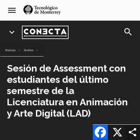
Pasar
navegación
menu
al
principal
contenido
principal
search
expand_more
Noticias
archivo
Sesión de Assessment con
estudiantes del último
semestre de la
Licenciatura en Animación
y Arte Digital (LAD)
Facebook
X