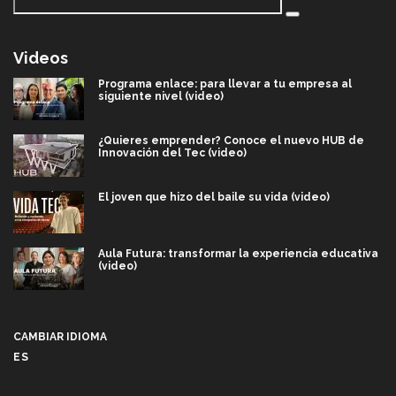
Videos
Programa enlace: para llevar a tu empresa al
siguiente nivel (video)
¿Quieres emprender? Conoce el nuevo HUB de
Innovación del Tec (video)
El joven que hizo del baile su vida (video)
Aula Futura: transformar la experiencia educativa
(video)
Más que un festival cultural: así es la magia de
VIBRART 2026 (video)
CAMBIAR IDIOMA
ES
Javier Guzmán: investigación con impacto social
(video)