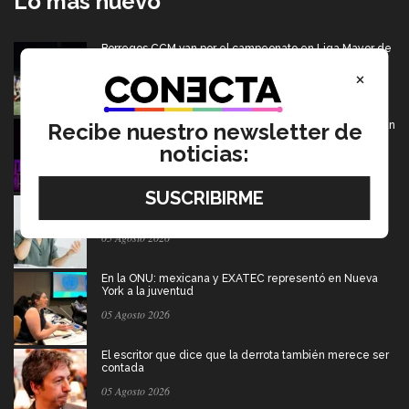
Lo más nuevo
Borregos CCM van por el campeonato en Liga Mayor de
americano
×
06 Agosto 2026
De PrepaTec Qro al mundo: el escenario donde nació un
Recibe nuestro newsletter de
gran sueño
noticias:
06 Agosto 2026
Tec y UT Austin buscan "devolver la voz" a
hispanohablantes con afasia
05 Agosto 2026
En la ONU: mexicana y EXATEC representó en Nueva
York a la juventud
05 Agosto 2026
El escritor que dice que la derrota también merece ser
contada
05 Agosto 2026