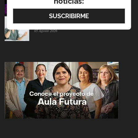
noticias:
06 Agosto 2026
Tec y UT Austin buscan "devolver la voz" a
hispanohablantes con afasia
05 Agosto 2026