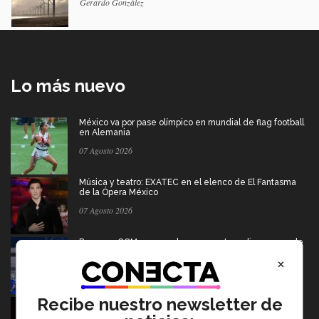
Gerardo González
Lo más nuevo
México va por pase olímpico en mundial de flag football
en Alemania
07 Agosto 2026
Música y teatro: EXATEC en el elenco de El Fantasma
de la Ópera México
07 Agosto 2026
Borregos CCM van por el campeonato en liga mayor de
americano
×
06 Agosto 2026
Recibe nuestro newsletter de
Del escenario de PrepaTec Qro al teatro musical en
Estados Unidos