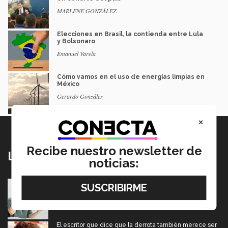
MARLENE GONZÁLEZ
Elecciones en Brasil, la contienda entre Lula
y Bolsonaro
Emanuel Varela
Cómo vamos en el uso de energías limpias en
México
Gerardo González
×
Recibe nuestro newsletter de
Lo más nuevo
noticias:
Tec y UT Austin buscan "devolver la voz" a
hispanohablantes con afasia
05 Agosto 2026
El escritor que dice que la derrota también merece ser