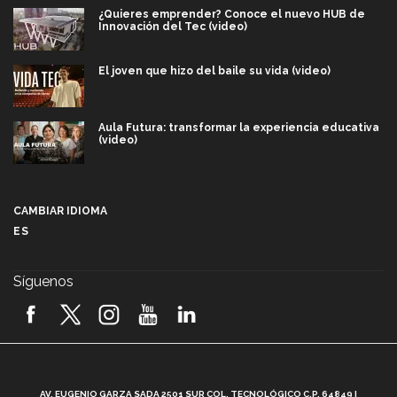
¿Quieres emprender? Conoce el nuevo HUB de
Innovación del Tec (video)
El joven que hizo del baile su vida (video)
Aula Futura: transformar la experiencia educativa
(video)
Más que un festival cultural: así es la magia de
VIBRART 2026 (video)
CAMBIAR IDIOMA
ES
Javier Guzmán: investigación con impacto social
(video)
Síguenos
¡México, en el top del mundial de robótica FIRST
2026! (video)
Vida Tec: Pasión, disciplina y básquetbol, con Gael
Adame (video)
A
AV. EUGENIO GARZA SADA 2501 SUR COL. TECNOLÓGICO C.P. 64849 |