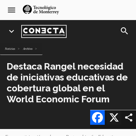
Pasar
navegación
menu
al
principal
contenido
principal
search
expand_more
Noticias
archivo
Destaca Rangel necesidad
de iniciativas educativas de
cobertura global en el
World Economic Forum
Facebook
X