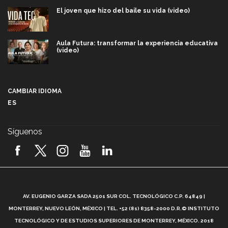
El joven que hizo del baile su vida (video)
Aula Futura: transformar la experiencia educativa
(video)
Más que un festival cultural: así es la magia de
VIBRART 2026 (video)
CAMBIAR IDIOMA
ES
Javier Guzmán: investigación con impacto social
(video)
Síguenos
¡México, en el top del mundial de robótica FIRST
2026! (video)
Vida Tec: Pasión, disciplina y básquetbol, con Gael
Adame (video)
A
AV. EUGENIO GARZA SADA 2501 SUR COL. TECNOLÓGICO C.P. 64849 |
L
¿Cómo es el Modelo Educativo Tec? (video)
MONTERREY, NUEVO LEÓN, MÉXICO | TEL. +52 (81) 8358-2000 D.R.© INSTITUTO
TECNOLÓGICO Y DE ESTUDIOS SUPERIORES DE MONTERREY, MÉXICO. 2018