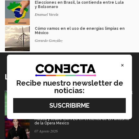
Elecciones en Brasil, la contienda entre Lula
y Bolsonaro
Emanuel Varela
Cómo vamos en el uso de energías limpias en
México
Gerardo González
×
Lo más nuevo
Recibe nuestro newsletter de
noticias:
México va por pase olímpico en mundial de flag football
en Alemania
07 Agosto 2026
Música y teatro: EXATEC en el elenco de El Fantasma
de la Ópera Mexico
07 Agosto 2026