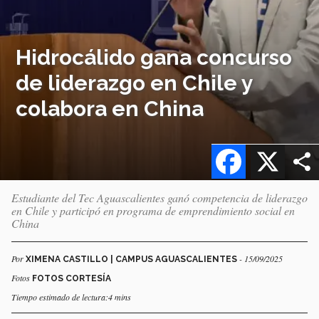
Hidrocálido gana concurso
de liderazgo en Chile y
colabora en China
Facebook
X
Estudiante del Tec Aguascalientes ganó competencia de liderazgo
en Chile y participó en programa de emprendimiento social en
China
Por
- 15/09/2025
XIMENA CASTILLO | CAMPUS AGUASCALIENTES
Fotos
FOTOS CORTESÍA
Tiempo estimado de lectura:4 mins