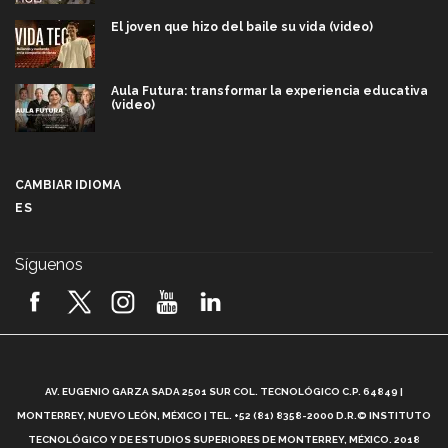
El joven que hizo del baile su vida (video)
Aula Futura: transformar la experiencia educativa
(video)
Más que un festival cultural: así es la magia de
VIBRART 2026 (video)
CAMBIAR IDIOMA
ES
Javier Guzmán: investigación con impacto social
(video)
Síguenos
¡México, en el top del mundial de robótica FIRST
2026! (video)
Vida Tec: Pasión, disciplina y básquetbol, con Gael
Adame (video)
A
AV. EUGENIO GARZA SADA 2501 SUR COL. TECNOLÓGICO C.P. 64849 |
L
¿Cómo es el Modelo Educativo Tec? (video)
MONTERREY, NUEVO LEÓN, MÉXICO | TEL. +52 (81) 8358-2000 D.R.© INSTITUTO
TECNOLÓGICO Y DE ESTUDIOS SUPERIORES DE MONTERREY, MÉXICO. 2018