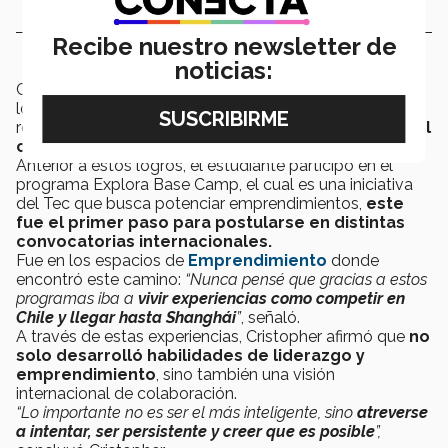
Recibe nuestro newsletter de
noticias:
Cristopher añadió que durante la investigación
logró identificar que en China un sistema de
recompensas
podía incrementar hasta en un 86% el
consumo en la siguiente visita de un cliente.
Anterior a estos logros, el estudiante participo en el
programa Explora Base Camp, el cual es una iniciativa
del Tec que busca potenciar emprendimientos,
este
fue el primer paso para postularse en distintas
convocatorias internacionales.
Fue en los espacios de
Emprendimiento
donde
encontró este camino:
“Nunca pensé que gracias a estos
programas iba a
vivir experiencias como competir en
Chile y llegar hasta Shanghái
”
, señaló.
A través de estas experiencias, Cristopher afirmó que
no
solo desarrolló habilidades de liderazgo y
emprendimiento
, sino también una visión
internacional de colaboración.
“Lo importante no es ser el más inteligente, sino
atreverse
a intentar, ser persistente y creer que es posible
”,