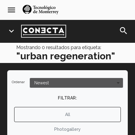
Pasar
navegación
menu
al
principal
contenido
principal
search
expand_more
Mostrando
0
resultados para etiqueta:
"urban regeneration"
Ordenar
FILTRAR:
All
Photogallery