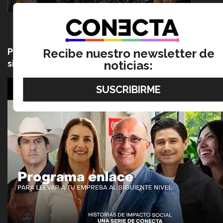
Programa enlace: para llevar a tu empresa al
Recibe nuestro newsletter de
siguiente nivel (video)
noticias: