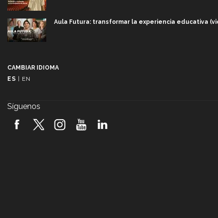
Aula Futura: transformar la experiencia educativa (v
Más que un festival cultural: así es la magia de VIB
(video)
CAMBIAR IDIOMA
ES
|
EN
Javier Guzmán: investigación con impacto social (vid
Síguenos
¡México, en el top del mundial de robótica FIRST 202
(video)
Vida Tec: Pasión, disciplina y básquetbol, con Gael 
(video)
¿Cómo es el Modelo Educativo Tec? (video)
Vida Tec: Feminismo e Inteligencia Artificial, Paola Ri
(video)