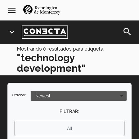
Pasar
navegación
menu
al
principal
contenido
principal
search
expand_more
Mostrando
0
resultados para etiqueta:
"technology
development"
Ordenar
FILTRAR:
All