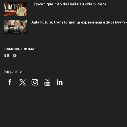
El joven que hizo del baile su vida (video)
Aula Futura: transformar la experiencia educativa (v
Más que un festival cultural: así es la magia de VIB
(video)
CAMBIAR IDIOMA
ES
|
EN
Javier Guzmán: investigación con impacto social (vid
Síguenos
¡México, en el top del mundial de robótica FIRST 202
(video)
Vida Tec: Pasión, disciplina y básquetbol, con Gael 
(video)
¿Cómo es el Modelo Educativo Tec? (video)