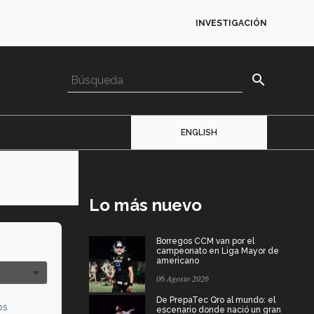
INVESTIGACIÓN
search
ENGLISH
Lo más nuevo
Borregos CCM van por el
campeonato en Liga Mayor de
americano
06 Agosto 2026
De PrepaTec Qro al mundo: el
os
escenario donde nació un gran