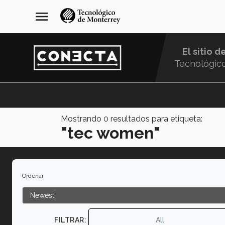
Pasar
navegación
menu
al
principal
contenido
principal
El sitio d
Tecnológic
Menu
Comunidad
Mostrando
0
resultados para etiqueta:
"tec women"
Ordenar
FILTRAR:
All