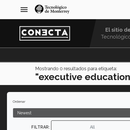
Pasar
navegación
menu
al
principal
contenido
principal
El sitio d
Tecnológic
Menu
Comunidad
Mostrando
0
resultados para etiqueta:
"executive education
Ordenar
FILTRAR:
All